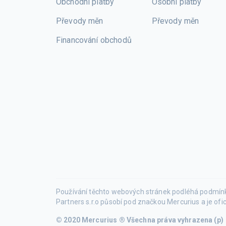
Obchodní platby
Osobní platby
Převody měn
Převody měn
Financování obchodů
Používání těchto webových stránek podléhá podmínkám
Partners s.r.o působí pod značkou Mercurius a je ofi
© 2020 Mercurius ®
Všechna práva vyhrazena (p)