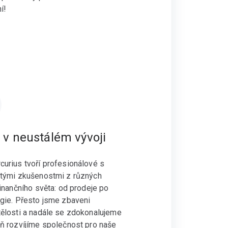
í!
v neustálém vývoji
urius tvoří profesionálové s
etými zkušenostmi z různých
finančního světa: od prodeje po
gie. Přesto jsme zbaveni
ělosti a nadále se zdokonalujeme
ň rozvíjíme společnost pro naše