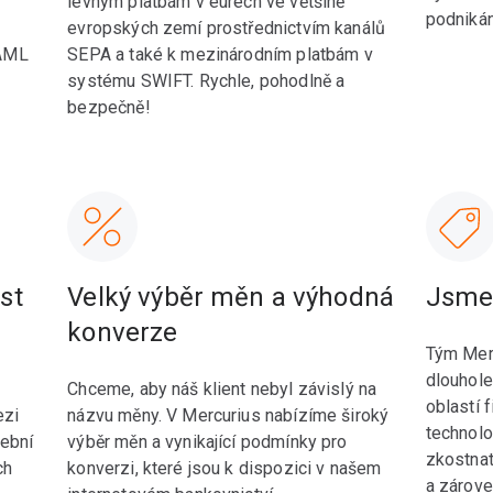
levným platbám v eurech ve většině
podnikán
evropských zemí prostřednictvím kanálů
 AML
SEPA a také k mezinárodním platbám v
systému SWIFT. Rychle, pohodlně a
bezpečně!
st
Velký výběr měn a výhodná
Jsme 
konverze
Tým Merc
dlouhol
Chceme, aby náš klient nebyl závislý na
oblastí 
ezi
názvu měny. V Mercurius nabízíme široký
technolo
tební
výběr měn a vynikající podmínky pro
zkostnat
ch
konverzi, které jsou k dispozici v našem
a zárove