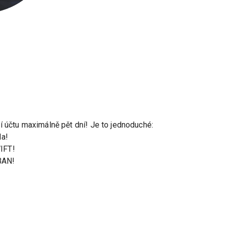
í účtu maximálně pět dní! Je to jednoduché:
la!
IFT!
IBAN!