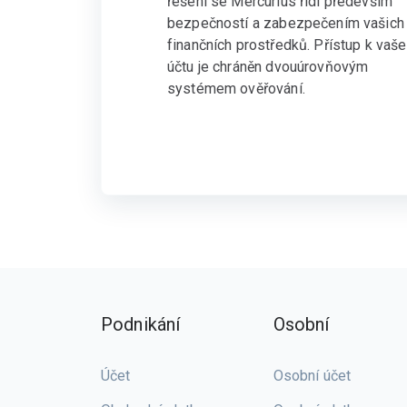
řešení se Mercurius řídí především
bezpečností a zabezpečením vašich
finančních prostředků. Přístup k vaš
účtu je chráněn dvouúrovňovým
systémem ověřování.
Podnikání
Osobní
Účet
Osobní účet