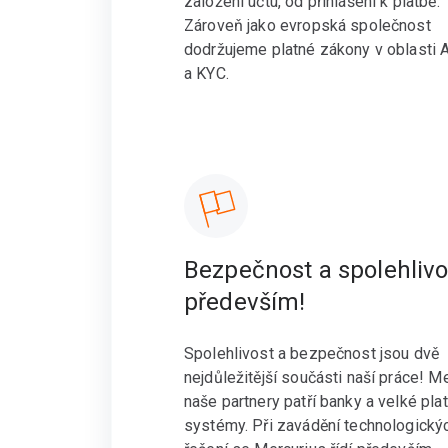
založení účtu, od přihlášení k platbě.
Zároveň jako evropská společnost
dodržujeme platné zákony v oblasti
a KYC.
Bezpečnost a spolehlivo
především!
Spolehlivost a bezpečnost jsou dvě
nejdůležitější součásti naší práce! M
naše partnery patří banky a velké pla
systémy. Při zavádění technologický