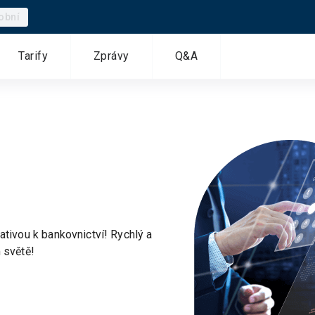
obní
Tarify
Zprávy
Q&A
ativou k bankovnictví! Rychlý a
 světě!