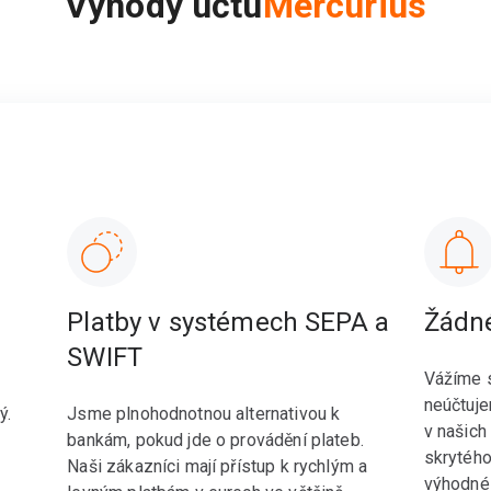
Výhody účtu
Mercurius
Platby v systémech SEPA a
Žádné
SWIFT
Vážíme s
neúčtuje
ý.
Jsme plnohodnotnou alternativou k
v našich
bankám, pokud jde o provádění plateb.
skrytého
Naši zákazníci mají přístup k rychlým a
výhodné